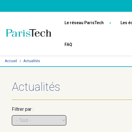
Aller
Panneau de gestion des cookies
au
Navigation
contenu
principale
Le réseau ParisTech
Les é
principal
FAQ
Accueil
Actualités
Actualités
Filtrer par :