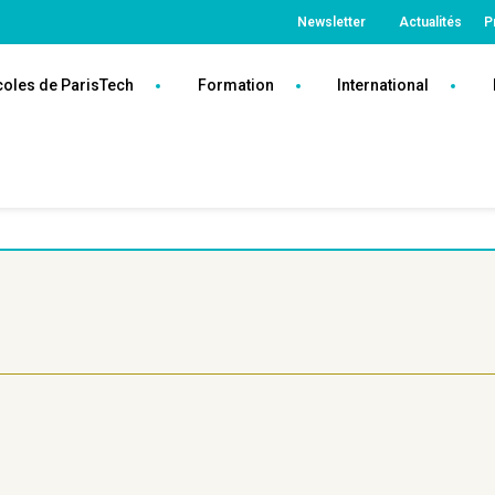
Top
Newsletter
Actualités
P
ParisTech
coles de ParisTech
Formation
International