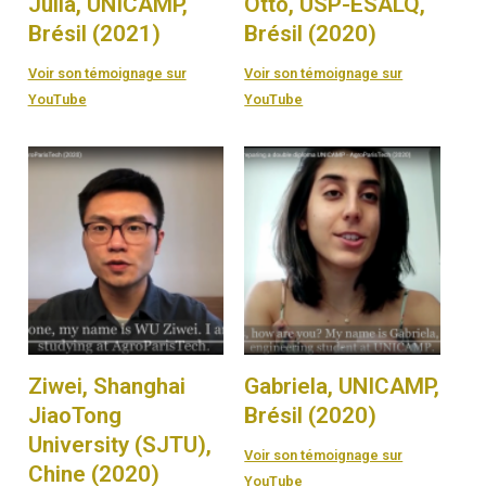
Julia, UNICAMP,
Otto, USP-ESALQ,
Brésil (2021)
Brésil (2020)
Voir son témoignage sur
Voir son témoignage sur
YouTube
YouTube
Ziwei, Shanghai
Gabriela, UNICAMP,
JiaoTong
Brésil (2020)
University (SJTU),
Voir son témoignage sur
Chine (2020)
YouTube