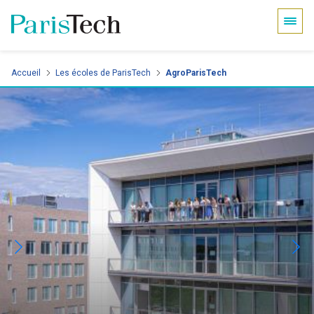
Panneau de gestion des cookies
Aller
Accueil
Les écoles de ParisTech
AgroParisTech
au
contenu
principal