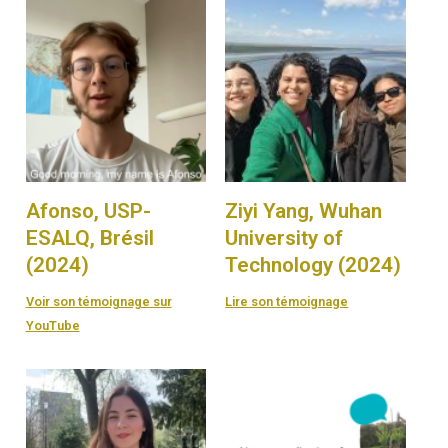
Afonso, USP-
Ziyi Yang, Wuhan
ESALQ, Brésil
University of
(2024)
Technology (2024)
Voir son témoignage sur
Lire son témoignage
YouTube