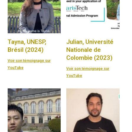
Tayna, UNESP,
Julian, Université
Brésil (2024)
Nationale de
Colombie (2023)
Voir son témoignage sur
YouTube
Voir son témoignage sur
YouTube