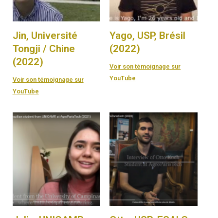
Jin, Université
Yago, USP, Brésil
Tongji / Chine
(2022)
(2022)
Voir son témoignage sur
YouTube
Voir son témoignage sur
YouTube