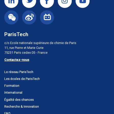
ParisTech
c/o Ecole nationale supérieure de chimie de Paris
11, rue Pierre et Marie Curie
75231 Paris cedex 05 - France
Contactez-nous
Menu
Le réseau ParisTech
principal
Les écoles de ParisTech
Portail
Formation
International
Égalité des chances
Recherche & Innovation
FAQ