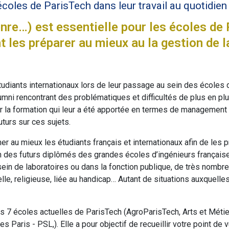
 écoles de ParisTech dans leur travail au quotidien
 genre…) est essentielle pour les écoles d
t les préparer au mieux au la gestion de l
tudiants internationaux lors de leur passage au sein des écoles de
lumni rencontrant des problématiques et difficultés de plus en pl
sur la formation qui leur a été apportée en termes de management d
uturs sur ces sujets.
r au mieux les étudiants français et internationaux afin de les p
 des futurs diplômés des grandes écoles d’ingénieurs françaises. 
u sein de laboratoires ou dans la fonction publique, de très no
urelle, religieuse, liée au handicap… Autant de situations auxquell
s 7 écoles actuelles de ParisTech (AgroParisTech, Arts et Méti
 Paris - PSL,). Elle a pour objectif de recueillir votre point de 