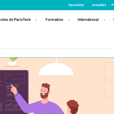
Top
Newsletter
Actualités
P
ParisTech
coles de ParisTech
Formation
International