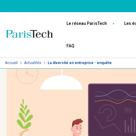
Aller
Panneau de gestion des cookies
au
Navigation
contenu
principale
Le réseau ParisTech
Les é
principal
FAQ
Accueil
Actualités
La diversité en entreprise - enquête