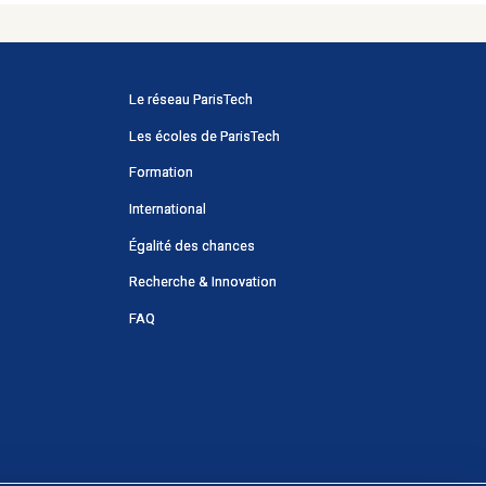
Menu
Le réseau ParisTech
principal
Les écoles de ParisTech
Portail
Formation
International
Égalité des chances
Recherche & Innovation
FAQ