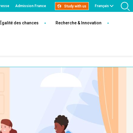
resse
Admission France
Français
Study with us
R
Égalité des chances
Recherche & Innovation