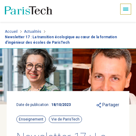
Panneau de gestion des cookies
Aller
Accueil
Actualités
Newsletter 17 : La transition écologique au cœur de la formation
au
d’ingénieur des écoles de ParisTech
contenu
principal
Partager
Date de publication :
18/10/2023
Enseignement
Vie de ParisTech