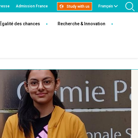
resse
Admission France
Français
Study with us
R
Égalité des chances
Recherche & Innovation