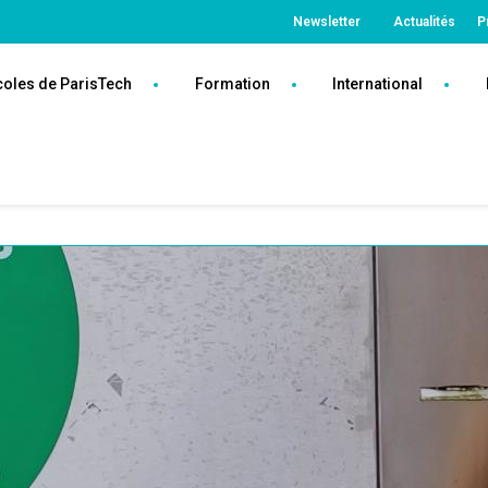
Top
Newsletter
Actualités
P
ParisTech
coles de ParisTech
Formation
International