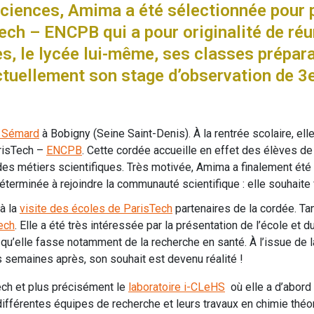
sciences, Amima a été sélectionnée pour p
ch – ENCPB qui a pour originalité de réun
s, le lycée lui-même, ses classes prépara
uellement son stage d’observation de 3e 
e Sémard
à Bobigny (Seine Saint-Denis). À la rentrée scolaire, elle
arisTech –
ENCPB
. Cette cordée accueille en effet des élèves de
e des métiers scientifiques. Très motivée, Amima a finalement été
éterminée à rejoindre la communauté scientifique : elle souhaite 
à la
visite des écoles de ParisTech
partenaires de la cordée. Tan
ech
. Elle a été très intéressée par la présentation de l’école et du
et qu’elle fasse notamment de la recherche en santé. À l’issue de
 semaines après, son souhait est devenu réalité !
ech et plus précisément le
laboratoire i-CLeHS
où elle a d’abord é
es différentes équipes de recherche et leurs travaux en chimie théo