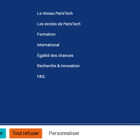
Menu
Le réseau ParisTech
principal
Les écoles de ParisTech
Portail
Formation
International
Égalité des chances
Recherche & Innovation
FAQ
er
Tout refuser
Personnaliser
Offres d’emploi