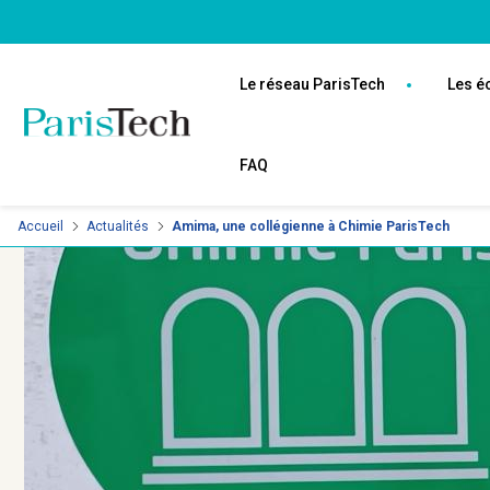
Aller
Panneau de gestion des cookies
au
Navigation
contenu
principale
Le réseau ParisTech
Les é
principal
FAQ
Accueil
Actualités
Amima, une collégienne à Chimie ParisTech