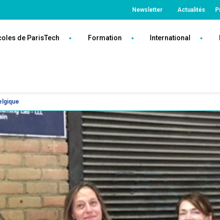
Top
Newsletter
Actualités
P
ParisTech
coles de ParisTech
Formation
International
elgique