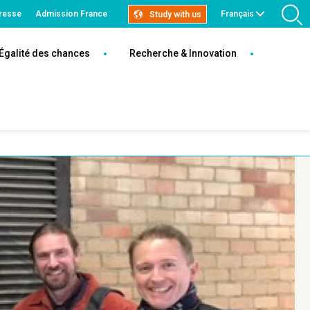
resse
Admission France
Français
Study with us
R
Égalité des chances
Recherche & Innovation