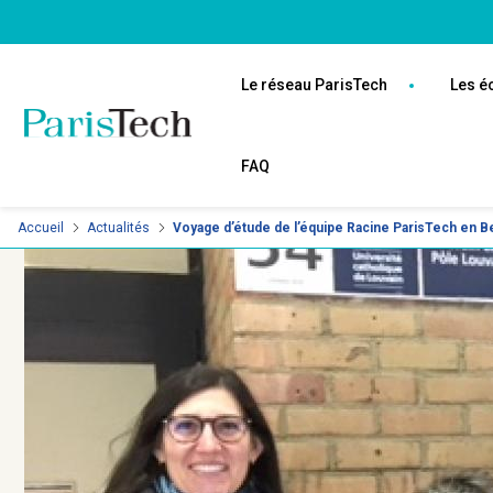
Aller
Panneau de gestion des cookies
au
Navigation
contenu
principale
Le réseau ParisTech
Les é
principal
FAQ
Accueil
Actualités
Voyage d’étude de l’équipe Racine ParisTech en B