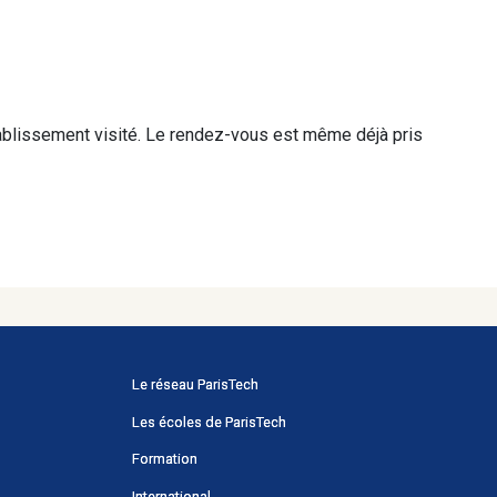
ablissement visité. Le rendez-vous est même déjà pris
Menu
Le réseau ParisTech
principal
Les écoles de ParisTech
Portail
Formation
International