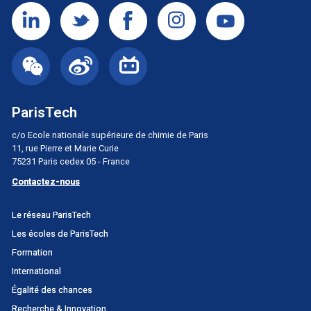
ParisTech
c/o Ecole nationale supérieure de chimie de Paris
11, rue Pierre et Marie Curie
75231 Paris cedex 05 - France
Contactez-nous
Menu
Le réseau ParisTech
principal
Les écoles de ParisTech
Portail
Formation
International
Égalité des chances
Recherche & Innovation