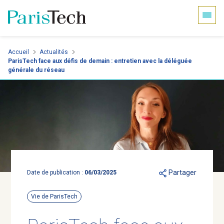
Panneau de gestion des cookies
Aller
Accueil
Actualités
ParisTech face aux défis de demain : entretien avec la déléguée
au
générale du réseau
contenu
principal
Partager
Date de publication :
06/03/2025
Vie de ParisTech