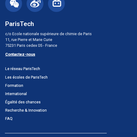
ParisTech
c/o Ecole nationale supérieure de chimie de Paris
11, rue Pierre et Marie Curie
75231 Paris cedex 05 - France
Contactez-nous
Menu
Le réseau ParisTech
principal
Les écoles de ParisTech
Portail
Formation
International
Égalité des chances
Recherche & Innovation
FAQ
Menu