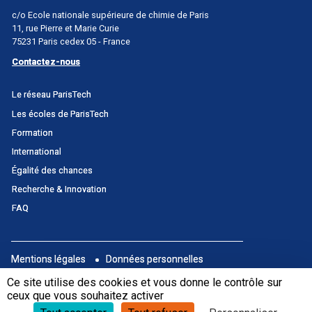
c/o Ecole nationale supérieure de chimie de Paris
11, rue Pierre et Marie Curie
75231 Paris cedex 05 - France
Contactez-nous
Menu
Le réseau ParisTech
principal
Les écoles de ParisTech
Portail
Formation
International
Égalité des chances
Recherche & Innovation
FAQ
Menu
Mentions légales
Données personnelles
footer
Portail
Ce site utilise des cookies et vous donne le contrôle sur
S’abonner à la newsletter
ceux que vous souhaitez activer