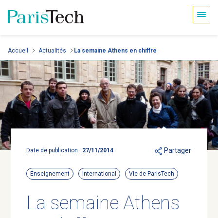
Panneau de gestion des cookies
Aller
Accueil
Actualités
La semaine Athens en chiffre
au
contenu
principal
Partager
Date de publication :
27/11/2014
Enseignement
International
Vie de ParisTech
La semaine Athens