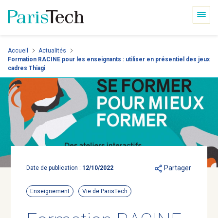
Panneau de gestion des cookies
Aller
Accueil
Actualités
Formation RACINE pour les enseignants : utiliser en présentiel des jeux
au
cadres Thiagi
contenu
principal
Partager
Date de publication :
12/10/2022
Enseignement
Vie de ParisTech