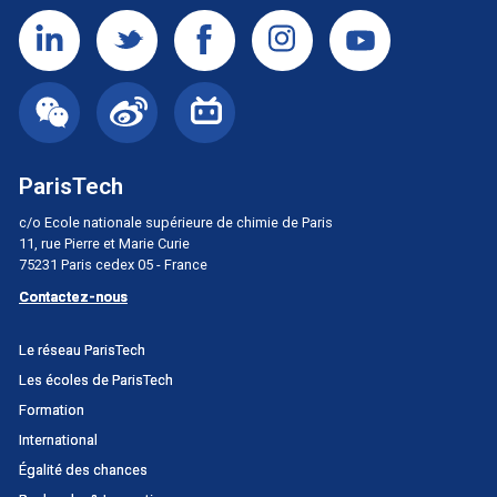
ParisTech
c/o Ecole nationale supérieure de chimie de Paris
11, rue Pierre et Marie Curie
75231 Paris cedex 05 - France
Contactez-nous
Menu
Le réseau ParisTech
principal
Les écoles de ParisTech
Portail
Formation
International
Égalité des chances