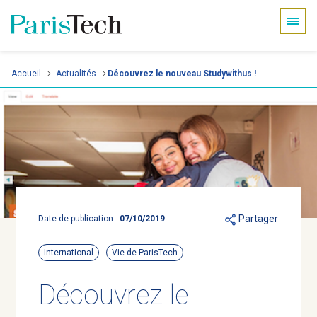
Panneau de gestion des cookies
Aller
Accueil
Actualités
Découvrez le nouveau Studywithus !
au
contenu
principal
Partager
Date de publication :
07/10/2019
International
Vie de ParisTech
Découvrez le