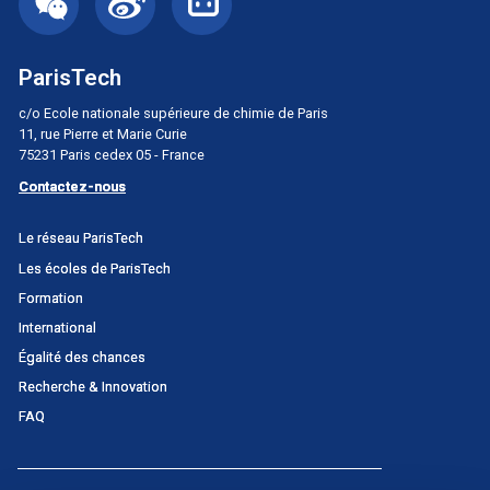
ParisTech
c/o Ecole nationale supérieure de chimie de Paris
11, rue Pierre et Marie Curie
75231 Paris cedex 05 - France
Contactez-nous
Menu
Le réseau ParisTech
principal
Les écoles de ParisTech
Portail
Formation
International
Égalité des chances
Recherche & Innovation
FAQ
Menu