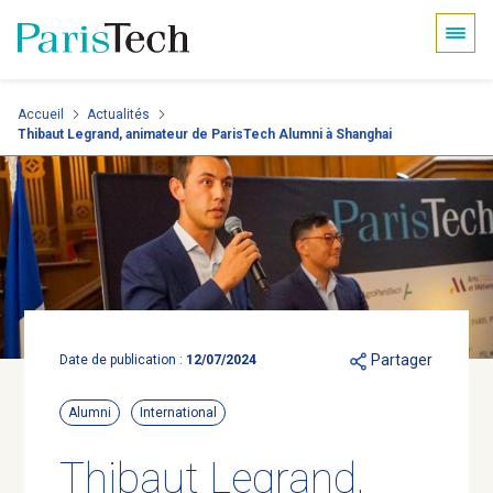
Panneau de gestion des cookies
Aller
Accueil
Actualités
Thibaut Legrand, animateur de ParisTech Alumni à Shanghai
au
contenu
principal
Partager
Date de publication :
12/07/2024
Alumni
International
Thibaut Legrand,